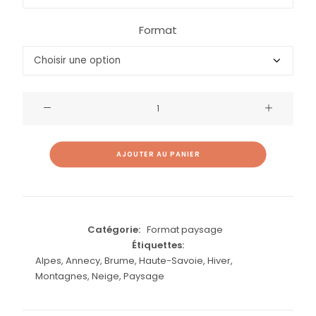
Format
quantité
de
Nappes
de
AJOUTER AU PANIER
brume
et
coucher
du
Catégorie:
Format paysage
Étiquettes:
soleil
Alpes
,
Annecy
,
Brume
,
Haute-Savoie
,
Hiver
,
sur
Montagnes
,
Neige
,
Paysage
les
alpages