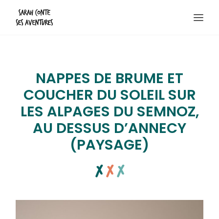
Destinations
NAPPES DE BRUME ET
Randos & bivouacs
COUCHER DU SOLEIL SUR
Escapades
LES ALPAGES DU SEMNOZ,
Boutique photo
AU DESSUS D’ANNECY
Contact
(PAYSAGE)
A propos
x
x
x
Recherche
Panier