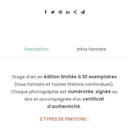
du
Semnoz,
au
dessus
d'Annecy
(paysage)
Description
Infos formats
Tirage d’art en
édition limitée à 30 exemplaires
(tous formats et toutes finitions confondues).
Chaque photographie est
numérotée
,
signée
au
dos et accompagnée d’un
certificat
d’authenticité
.
2 TYPES DE FINITIONS :