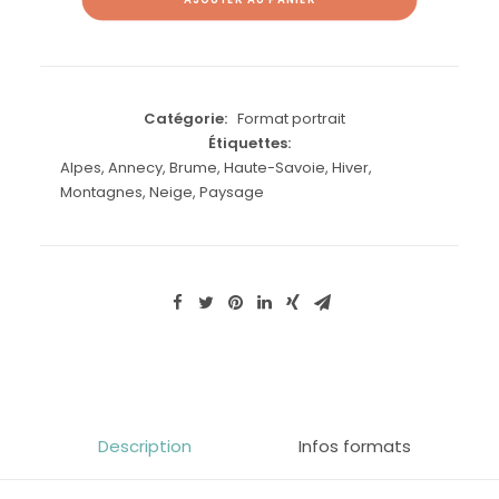
de
brume
et
coucher
du
Catégorie:
Format portrait
Étiquettes:
soleil
Alpes
,
Annecy
,
Brume
,
Haute-Savoie
,
Hiver
,
sur
Montagnes
,
Neige
,
Paysage
les
alpages
du
Semnoz,
au
dessus
d'Annecy
(portrait)
Description
Infos formats