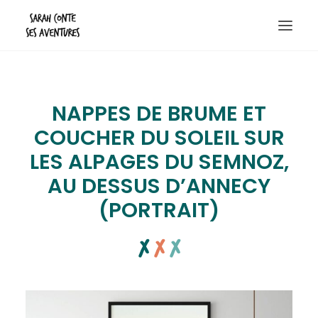
Destinations
NAPPES DE BRUME ET
Randos & bivouacs
COUCHER DU SOLEIL SUR
Escapades
LES ALPAGES DU SEMNOZ,
Boutique photo
AU DESSUS D’ANNECY
Contact
(PORTRAIT)
A propos
x
x
x
Recherche
Panier