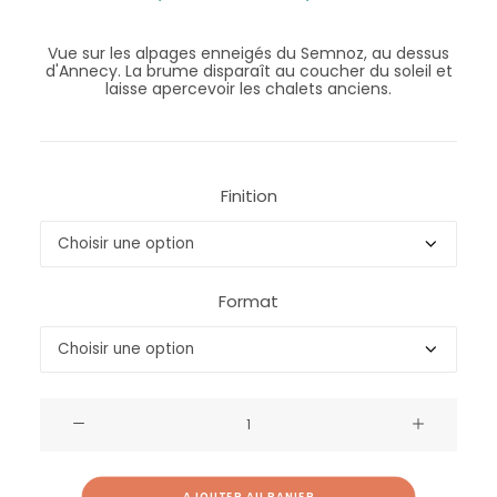
Vue sur les alpages enneigés du Semnoz, au dessus
d'Annecy. La brume disparaît au coucher du soleil et
laisse apercevoir les chalets anciens.
Finition
Format
quantité
de
Nappes
AJOUTER AU PANIER