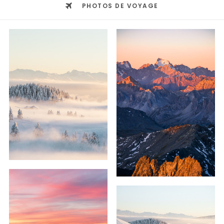
PHOTOS DE VOYAGE
69,00
€
–
209,00
€
59,00
€
–
239,00
€
59,00
€
–
239,00
€