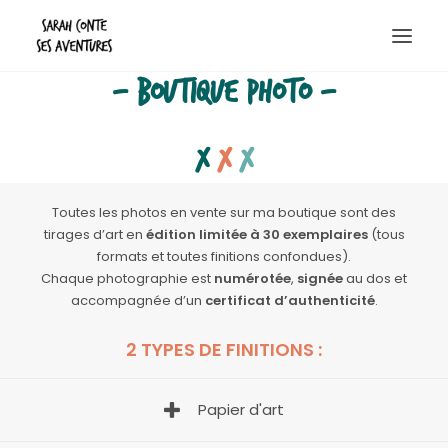
- Boutique photo -
Destinations
x
x
x
Randos & bivouacs
Escapades
Toutes les photos en vente sur ma boutique sont des
tirages d’art en
édition limitée à 30 exemplaires
(tous
Boutique photo
formats et toutes finitions confondues).
Contact
Chaque photographie est
numérotée
,
signée
au dos et
accompagnée d’un
certificat d’authenticité
.
A propos
2 TYPES DE FINITIONS :
Recherche
Papier d'art
Panier