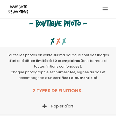
- Boutique photo -
Destinations
x
x
x
Randos & bivouacs
Escapades
Toutes les photos en vente sur ma boutique sont des tirages
d’art en
édition limitée à 30 exemplaires
(tous formats et
Boutique photo
toutes finitions confondues).
Contact
Chaque photographie est
numérotée
,
signée
au dos et
accompagnée d’un
certificat d’authenticité
.
A propos
2 TYPES DE FINITIONS :
Recherche
Papier d'art
Panier