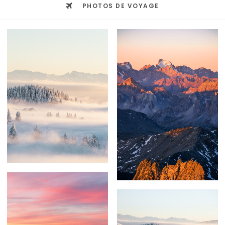
PHOTOS DE VOYAGE
69,00
€
–
209,00
€
59,00
€
–
239,00
€
59,00
€
–
239,00
€